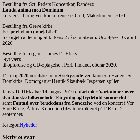
Bestilling fra Sct. Peders Koncertkor, Randers:
Lauda anima mea Dominum
korværk til brug ved konkurrence i Ohrid, Makedonien i 2020.
Bestilling fra Greve kirke:
Festpræludium (arbejdstitel)
for orgel i anledning af kirkens 25 års jubilæum. Uropføres 16. april
2020
Bestilling fra organist James D. Hicks:
Nyt værk
til opførelse og CD-optagelse i Pori, Finland, efterår 2020.
15. maj 2020 uropføres min
Siseby-suite
ved koncert i Haderslev
Domkirke. Domorganist Henrik Skærbæk Jespersen spiller.
James D. Hicks har 14. august 2019 opført mine
Variationer over
den danske folkemelodi “En yndig og frydefuld sommertid”
samt
Fantasi over brudedans fra Sønderho
ved en koncert i Vor
Frue Kirke, Århus. Koncerten blev transmitteret på DR2 d. 2.
september.
Kategori
Nyheder
Skriv et svar